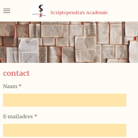
Ga
Scriptopendra's
Academie
direct
naar
de
hoofdinhoud
contact
Naam *
E-mailadres *