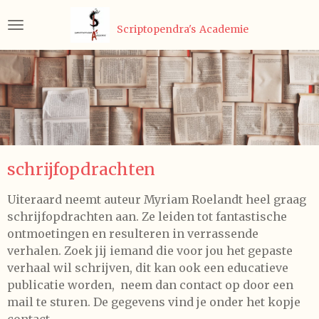
Ga
Scriptopendra's
Academie
direct
naar
de
hoofdinhoud
schrijfopdrachten
Uiteraard neemt auteur Myriam Roelandt heel graag
schrijfopdrachten aan. Ze leiden tot fantastische
ontmoetingen en resulteren in verrassende
verhalen. Zoek jij iemand die voor jou het gepaste
verhaal wil schrijven, dit kan ook een educatieve
publicatie worden, neem dan contact op door een
mail te sturen. De gegevens vind je onder het kopje